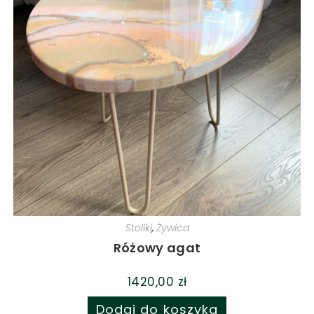
Stoliki
,
Żywica
Różowy agat
1420,00
zł
Dodaj do koszyka